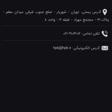
آدرس پستی: تهران - شهريار - ضلع جنوب شرقی میدان معلم -
پلاک 31 - مجتمع مهراد - طبقه 3 - واحد 8
تلفن‌ تماس: 91014012-021
آدرس الکترونیکی: hpk@hpk.ir