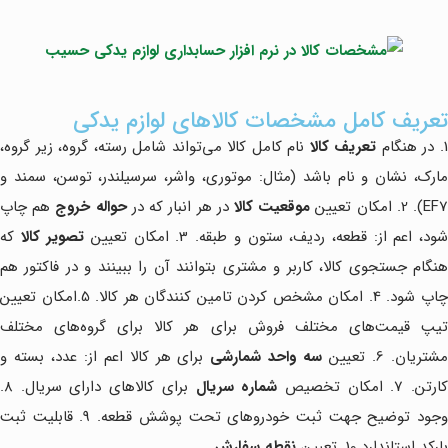
تعریف کامل مشخصات کالاهای لوازم یدکی
. در هنگام
تعریف کالا
نام کامل کالا می‌تواند شامل رسته، گروه، زیر گروه،
مارک، نشان و نام باشد (مثال: موتوری، واشر، سرسیلندر، توسن، سمند و
EF7). . امکان تعیین
موقعیت کالا
در هر انبار که در
حواله خروج
هم چاپ
ود، اعم از: قطعه، ردیف، ستون و طبقه. 3. امکان تعیین
تصویر کالا
که
هنگام جستجوی کالا، کاربر و مشتری بتوانند آن را ببینند و در فاکتور هم
چاپ شود. 4. امکان مشخص کردن تامین کنندگان هر کالا. 5.امکان تعیین
تیپ قیمت‌های مختلف فروش برای هر کالا برای گروه‌های مختلف
شتریان. 6. تعیین
سه واحد شمارشی
برای هر کالا اعم از: عدد، بسته و
ارتن. 7. امکان تخصیص
شماره سریال
برای کالاهای دارای سریال. 8.
وجود توضیح جهت ثبت خودروهای تحت پوشش قطعه. 9. قابلیت ثبت
بارکد استاندارد 10. تعیین
نقطه سفارش
.