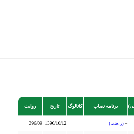
ی)
برنامه نصاب
کاتالوگ
تاریخ
روایت
396/09
1396/10/12
+
(راهنما)