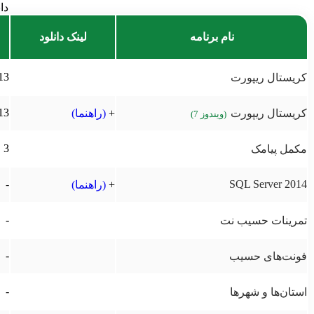
دا
نام برنامه
لینک دانلود
13
کریستال ریپورت
13
کریستال ریپورت
+
(راهنما)
(ویندوز 7)
3
مکمل پیامک
-
SQL Server 2014
+
(راهنما)
-
تمرينات حسیب نت
-
فونت‌های حسیب
-
استان‌ها و شهرها