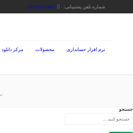
شماره تلفن پشتیبانی:
021-91014012
نرم افزار حسابداری
محصولات
مرکز دانلود
نر
جستجو