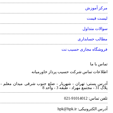
مرکز آموزش
لیست قیمت
سوالات متداول
مطالب حسابداری
فروشگاه مجازی حسیب نت
تماس با ما
اطلاعات تماس شرکت حسیب پرداز خاورمیانه
آدرس پستی: تهران - شهريار - ضلع جنوب شرقی میدان معلم -
پلاک 31 - مجتمع مهراد - طبقه 3 - واحد 8
تلفن‌ تماس: 91014012-021
آدرس الکترونیکی: hpk@hpk.ir