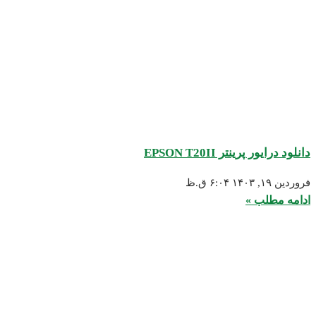
انلود درایور پرینتر EPSON T20II
روردین ۱۹, ۱۴۰۳
۶:۰۴ ق.ظ
دامه مطلب »