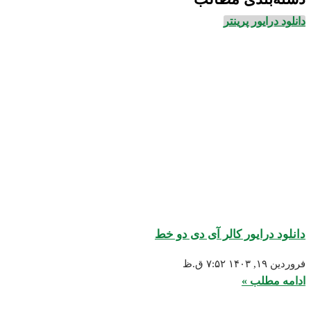
انلود درایور پرینتر
انلود درایور کالر آی دی دو خط
روردین ۱۹, ۱۴۰۳
۷:۵۲ ق.ظ
دامه مطلب »