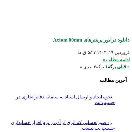
انلود درایور پرینترهای Axiom 80mm
روردین ۱۹, ۱۴۰۳
۵:۲۷ ق.ظ
دامه مطلب »
 قبلی
۱
برگه
برگه
۲
بعدی »
آخرین مطالب
نحوه ایجاد و ارسال اسناد به سامانه دفاتر تجاری در
حسیب نت
رد صورتحسابی که اثری از آن در نرم افزار حسابداری
حسیب نت نیست