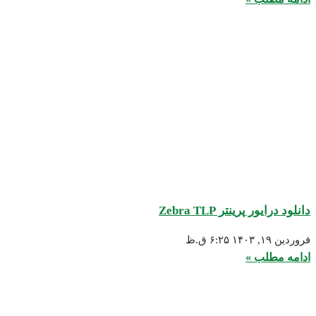
انلود درایور پرینتر Zebra TLP
روردین ۱۹, ۱۴۰۳
۶:۲۵ ق.ظ
دامه مطلب »