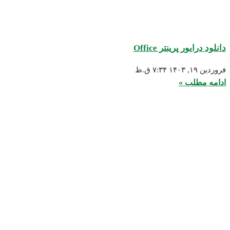
انلود درایور پرینتر Office
روردین ۱۹, ۱۴۰۳
۷:۳۴ ق.ظ
دامه مطلب »