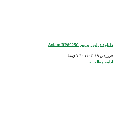
انلود درایور پرینتر Axiom RP80250
روردین ۱۹, ۱۴۰۳
۷:۴۰ ق.ظ
دامه مطلب »