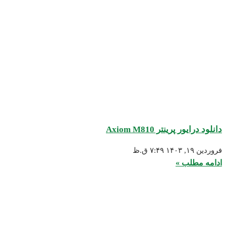
انلود درایور پرینتر Axiom M810
روردین ۱۹, ۱۴۰۳
۷:۴۹ ق.ظ
دامه مطلب »