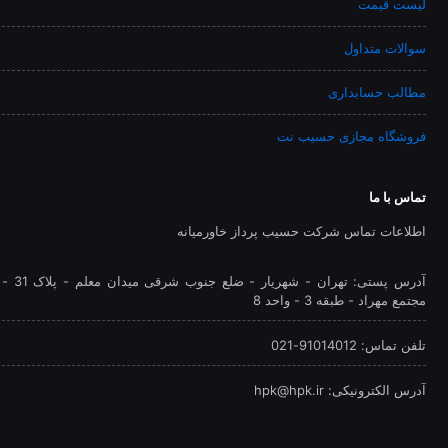
لیست قیمت
سوالات متداول
مطالب حسابداری
فروشگاه مجازی حسیب نت
تماس با ما
اطلاعات تماس شرکت حسیب پرداز خاورمیانه
آدرس پستی: تهران - شهريار - ضلع جنوب شرقی میدان معلم - پلاک 31 -
مجتمع مهراد - طبقه 3 - واحد 8
تلفن‌ تماس: 91014012-021
آدرس الکترونیکی: hpk@hpk.ir