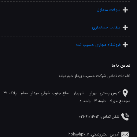
سوالات متداول
مطالب حسابداری
فروشگاه مجازی حسیب نت
تماس با ما
اطلاعات تماس شرکت حسیب پرداز خاورمیانه
آدرس پستی: تهران - شهريار - ضلع جنوب شرقی میدان معلم - پلاک 31 -
مجتمع مهراد - طبقه 3 - واحد 8
تلفن‌ تماس: 91014012-021
آدرس الکترونیکی: hpk@hpk.ir