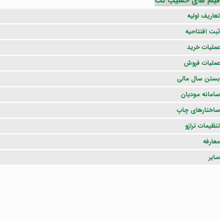
فیلم های حسیب نت
تعاریف اولیه
ثبت افتتاحیه
عملیات خرید
عملیات فروش
بستن سال مالی
سامانه مودیان
ساختارهای چاپ
تنظیمات ترازو
معارفه
سایر