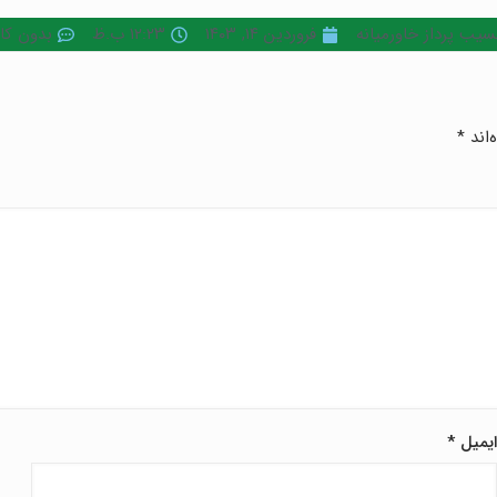
یب پرداز خاورمیانه
فروردین ۱۴, ۱۴۰۳
۱۲:۲۳ ب.ظ
بدون کا
‌اند
*
یمیل
*