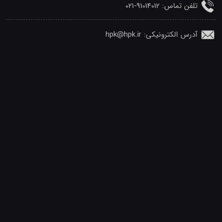
تلفن‌ تماس: 91014012-021
آدرس الکترونیکی: hpk@hpk.ir