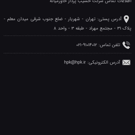
اطلاعات تماس شرکت حسیب پرداز خاورمیانه
آدرس پستی: تهران - شهريار - ضلع جنوب شرقی میدان معلم -
پلاک 31 - مجتمع مهراد - طبقه 3 - واحد 8
تلفن‌ تماس: 91014012-021
آدرس الکترونیکی: hpk@hpk.ir