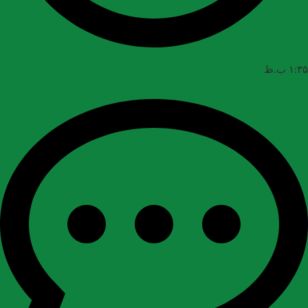
۱:۳۵ ب.ظ