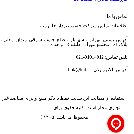
تماس با ما
اطلاعات تماس شرکت حسیب پرداز خاورمیانه
آدرس پستی: تهران - شهريار - ضلع جنوب شرقی میدان معلم -
پلاک 31 - مجتمع مهراد - طبقه 3 - واحد 8
تلفن‌ تماس: 91014012-021
آدرس الکترونیکی: hpk@hpk.ir
استفاده از مطالب این سایت فقط با ذکر منبع و برای مقاصد غیر
تجاری مجاز است. کلیه حقوق برای
حسیب پرداز خاورمیانه
محفوظ می‌باشد. ۱۴۰۵©