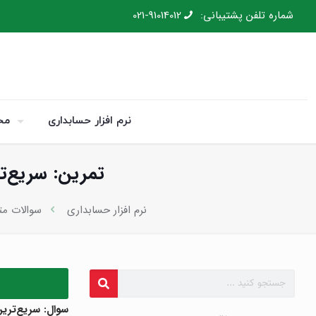
شماره تلفن پشتیبانی:
021-91014012
نرم افزار حسابداری
مح
تمرین: سریع‌
نرم افزار حسابداری
سوالات مت
سوال: سریع‌تری