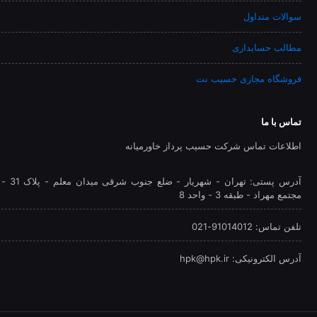
سوالات متداول
مطالب حسابداری
فروشگاه مجازی حسیب نت
تماس با ما
اطلاعات تماس شرکت حسیب پرداز خاورمیانه
آدرس پستی: تهران - شهريار - ضلع جنوب شرقی میدان معلم - پلاک 31 -
مجتمع مهراد - طبقه 3 - واحد 8
تلفن‌ تماس: 91014012-021
آدرس الکترونیکی: hpk@hpk.ir