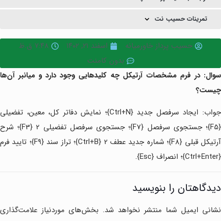
تمرینات حسیب نت
حسیب پرداز خاورمیانه
اسفند ۲۱, ۱۴۰۲
۷:۴۸ ق.ظ
بدون کامنت
سوال: در فرم مشخصات آرتیکل چه کلیدهایی وجود دارد و میانبر آن‌ها
چیست؟
جواب: ایجاد سرفصل جدید {Ctrl+N}؛ نمایش دفاتر کل، معین، تفضیلی
{F5}؛ جستجوی سرفصل {F7}؛ جستجوی سرفصل تفضیلی 2 {F3}؛ شرح
آرتیکل قبلی {F8}؛ شماره جدید عطف 2 {Ctrl+B}؛ تراز سند {F9}؛ تایید فرم
{Ctrl+Enter}؛ انصراف {Esc}.
دیدگاهتان را بنویسید
نشانی ایمیل شما منتشر نخواهد شد.
بخش‌های موردنیاز علامت‌گذاری