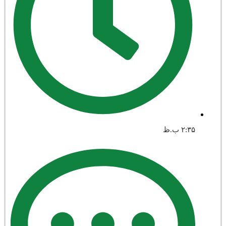
۲:۳۵ ب.ظ