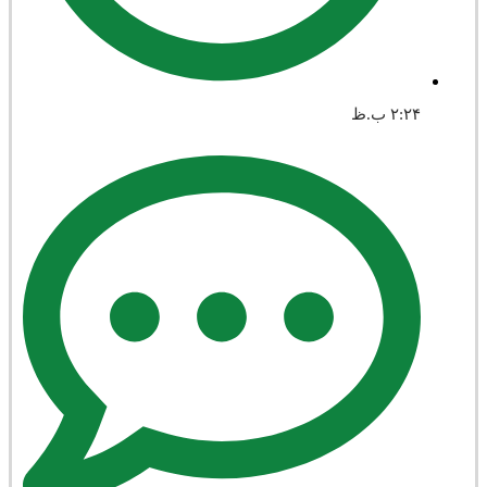
۲:۲۴ ب.ظ