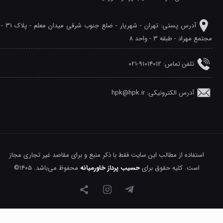
آدرس پستی: تهران - شهريار - ضلع جنوب شرقی میدان معلم - پلاک 31 -
مجتمع مهراد - طبقه 3 - واحد 8
تلفن‌ تماس: 91014012-021
آدرس الکترونیکی: hpk@hpk.ir
استفاده از مطالب این سایت فقط با ذکر منبع و برای مقاصد غیر تجاری مجاز
است. کلیه حقوق برای
حسیب پرداز خاورمیانه
محفوظ می‌باشد. ۱۴۰۵©