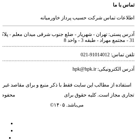
تماس با ما
اطلاعات تماس شرکت حسیب پرداز خاورمیانه
آدرس پستی: تهران - شهريار - ضلع جنوب شرقی میدان معلم - پلاک
31 - مجتمع مهراد - طبقه 3 - واحد 8
تلفن‌ تماس: 91014012-021
آدرس الکترونیکی: hpk@hpk.ir
استفاده از مطالب این سایت فقط با ذکر منبع و برای مقاصد غیر
تجاری مجاز است. کلیه حقوق برای
حسیب پرداز خاورمیانه
محفوظ
می‌باشد. ۱۴۰۵©