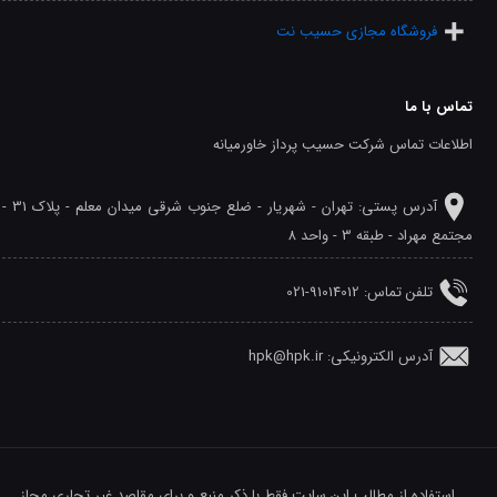
فروشگاه مجازی حسیب نت
تماس با ما
اطلاعات تماس شرکت حسیب پرداز خاورمیانه
آدرس پستی: تهران - شهريار - ضلع جنوب شرقی میدان معلم - پلاک 31 -
مجتمع مهراد - طبقه 3 - واحد 8
تلفن‌ تماس: 91014012-021
آدرس الکترونیکی: hpk@hpk.ir
استفاده از مطالب این سایت فقط با ذکر منبع و برای مقاصد غیر تجاری مجاز