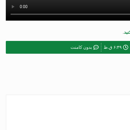
نید
.
۶:۴۹ ق.ظ
بدون کامنت