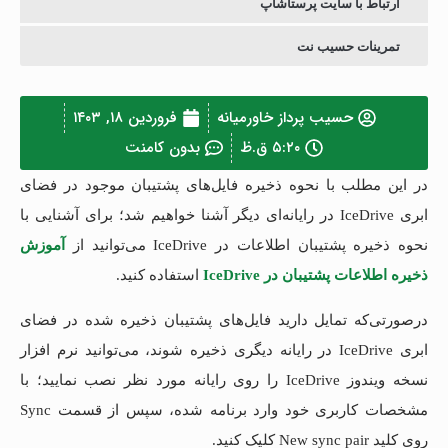
ارتباط با سایت پرستاشاپ
تمرینات حسیب نت
حسیب پرداز خاورمیانه
فروردین ۱۸, ۱۴۰۳
۵:۲۰ ق.ظ
بدون کامنت
در این مطلب با نحوه ذخیره فایل‌های پشتیبان موجود در فضای
ابری IceDrive در رایانه‌ای دیگر آشنا خواهیم شد؛ برای آشنایی با
نحوه ذخیره پشتیبان اطلاعات در IceDrive می‌توانید از
آموزش
ذخیره اطلاعات پشتیبان در IceDrive
استفاده کنید.
درصورتی‌که تمایل دارید فایل‌های پشتیبان ذخیره شده در فضای
ابری IceDrive در رایانه دیگری ذخیره شوند، می‌توانید نرم افزار
نسخه ویندوز IceDrive را روی رایانه مورد نظر نصب نمایید؛ با
مشخصات کاربری خود وارد برنامه شده، سپس از قسمت Sync
روی کلید New sync pair کلیک کنید.