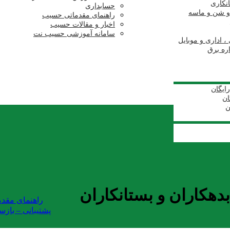
انکاری
حسابداری
و شن و ماسه
راهنمای مقدماتی حسیب
اخبار و مقالات حسیب
سامانه آموزشی حسیب نت
، اداری و موبایل
اره برق
ایگان
ان
ن
دهکاران و بستانکاران
راهنمای مقد
پشتیبانی – باز