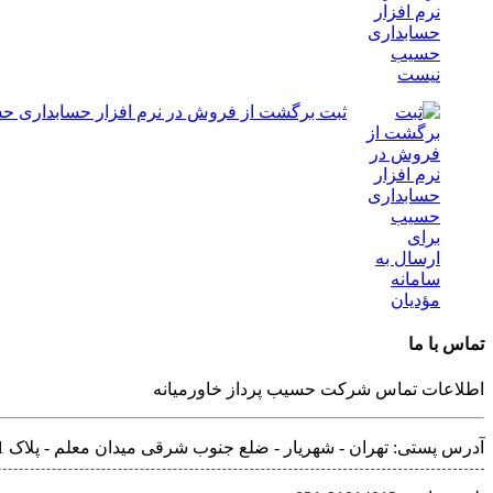
ثبت برگشت از فروش در نرم افزار حسابداری حس
تماس با ما
اطلاعات تماس شرکت حسیب پرداز خاورمیانه
آدرس پستی: تهران - شهريار - ضلع جنوب شرقی میدان معلم - پلاک 31 - مجتمع مهراد - طبقه 3 - واحد 8