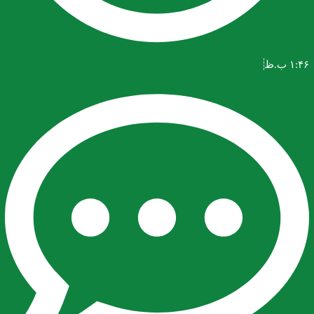
۱:۴۶ ب.ظ