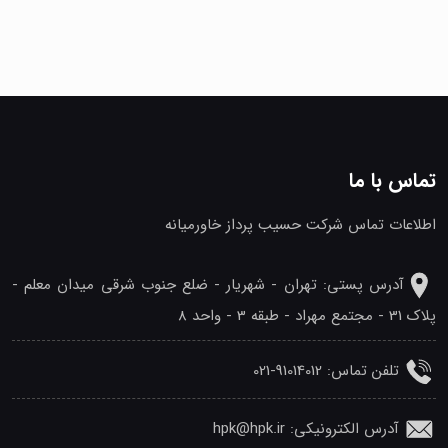
تماس با ما
اطلاعات تماس شرکت حسیب پرداز خاورمیانه
آدرس پستی: تهران - شهريار - ضلع جنوب شرقی میدان معلم -
پلاک 31 - مجتمع مهراد - طبقه 3 - واحد 8
تلفن‌ تماس: 91014012-021
آدرس الکترونیکی: hpk@hpk.ir