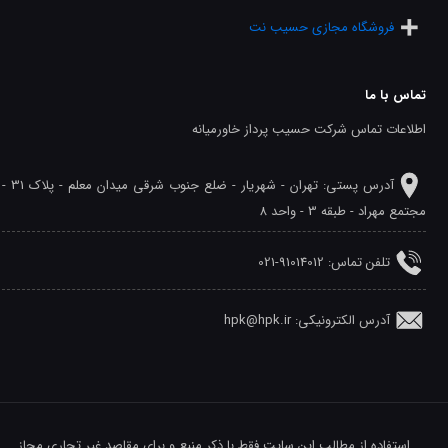
فروشگاه مجازی حسیب نت
تماس با ما
اطلاعات تماس شرکت حسیب پرداز خاورمیانه
آدرس پستی: تهران - شهريار - ضلع جنوب شرقی میدان معلم - پلاک 31 -
مجتمع مهراد - طبقه 3 - واحد 8
تلفن‌ تماس: 91014012-021
آدرس الکترونیکی: hpk@hpk.ir
استفاده از مطالب این سایت فقط با ذکر منبع و برای مقاصد غیر تجاری مجاز