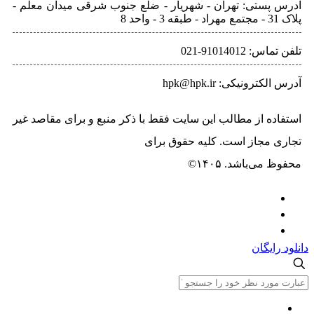
ستی: تهران - شهريار - ضلع جنوب شرقی میدان معلم -
9101401-021
ونیکی: hpk@hpk.ir
ه از مطالب این سایت فقط با ذکر منبع و برای مقاصد غیر
مجاز است. کلیه حقوق برای
حسیب پرداز خاورمیانه
‌باشد. ۱۴۰۵©
یگان