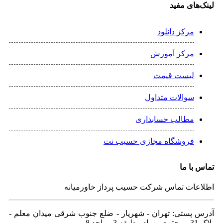
ی مفید
رکز دانلود
رکز آموزش
یست قیمت
والات متداول
طالب حسابداری
روشگاه مجازی حسیب نت
 ما
ت تماس شرکت حسیب پرداز خاورمیانه
ستی: تهران - شهريار - ضلع جنوب شرقی میدان معلم -