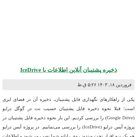
ذخیره پشتیبان آنلاین اطلاعات با IceDrive
۱۴۰
۵:۲۶ ق.ظ
اهکارهای نگهداری فایل پشتیبان، ذخیره آن در فضای ابری
لا نحوه ذخیره فایل پشتیبان حسیب نت در گوگل درایو
(Google Drive) را بررسی کردیم. این بار نحوه ذخیره فایل پشتیبان در
پروژه آیس درایو (IceDrive) را بررسی می‌نماییم. در پروژه آیس درایو
م افزار تحت ویندوز روی رایانه شما نصب می‌شود و اطلاعات