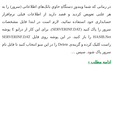
که شما ویندوزِ دستگاهِ حاویِ بانک‌های اطلاعاتی (سرور) را به
 تعویض کردید و قصد دارید از اطلاعات قبلی نرم‌افزار
ی خود استفاده نمائید، لازم است در ابتدا فایل مشخصات
سرور را پاک کنید (SERVERINF.DAT). برای این کار از درایو E پوشه
HASIB.Net را باز کنید. در این پوشه روی فایل SERVERINF.DAT
راست کلیک کرده و گزینه‌ی Delete را در این منو انتخاب کنید تا فایل نام
ک شود. سپس …
طلب »