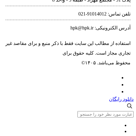
9101401-021
ونیکی: hpk@hpk.ir
ه از مطالب این سایت فقط با ذکر منبع و برای مقاصد غیر
مجاز است. کلیه حقوق برای
حسیب پرداز خاورمیانه
‌باشد. ۱۴۰۵©
یگان