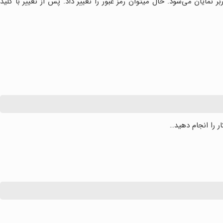
مایان می‌شود. حال میتوان رمز عبور را تغییر داد. پس از تغییر با کلید
 را انجام دهید…