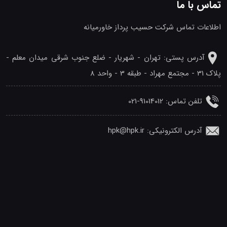
تماس با ما
اطلاعات تماس شرکت حسیب پرداز خاورمیانه
آدرس پستی: تهران - شهريار - ضلع جنوب شرقی میدان معلم -
پلاک 31 - مجتمع مهراد - طبقه 3 - واحد 8
تلفن‌ تماس: 91014012-021
آدرس الکترونیکی: hpk@hpk.ir