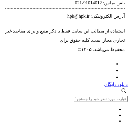
9101401-021
ونیکی: hpk@hpk.ir
ه از مطالب این سایت فقط با ذکر منبع و برای مقاصد غیر
مجاز است. کلیه حقوق برای
حسیب پرداز خاورمیانه
‌باشد. ۱۴۰۵©
یگان