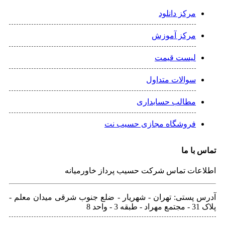
رکز دانلود
رکز آموزش
یست قیمت
والات متداول
طالب حسابداری
روشگاه مجازی حسیب نت
 ما
ت تماس شرکت حسیب پرداز خاورمیانه
ستی: تهران - شهريار - ضلع جنوب شرقی میدان معلم -