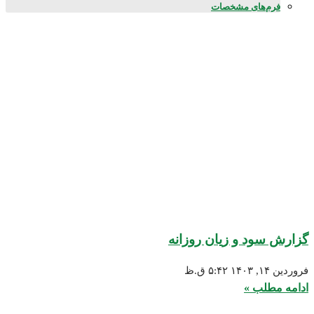
م‌های مشخصات
سود و زیان روزانه
۵:۴۲ ق.ظ
طلب »