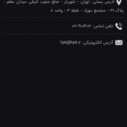
آدرس پستی: تهران - شهريار - ضلع جنوب شرقی میدان معلم -
پلاک 31 - مجتمع مهراد - طبقه 3 - واحد 8
تلفن‌ تماس: 91014012-021
آدرس الکترونیکی: hpk@hpk.ir