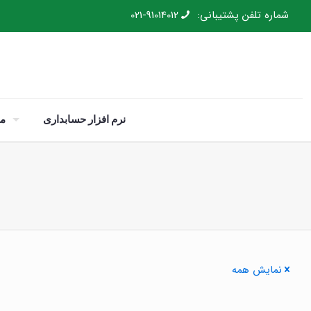
شماره تلفن پشتیبانی:
021-91014012
نرم افزار حسابداری
م
نمایش همه