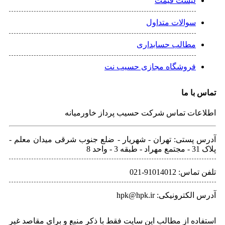
لیست قیمت
سوالات متداول
مطالب حسابداری
فروشگاه مجازی حسیب نت
تماس با ما
اطلاعات تماس شرکت حسیب پرداز خاورمیانه
آدرس پستی: تهران - شهريار - ضلع جنوب شرقی میدان معلم -
پلاک 31 - مجتمع مهراد - طبقه 3 - واحد 8
تلفن‌ تماس: 91014012-021
آدرس الکترونیکی: hpk@hpk.ir
استفاده از مطالب این سایت فقط با ذکر منبع و برای مقاصد غیر