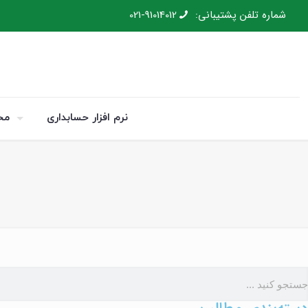
شماره تلفن پشتیبانی:
021-91014012
نرم افزار حسابداری
مح