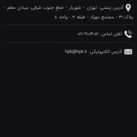
آدرس پستی: تهران - شهريار - ضلع جنوب شرقی میدان معلم -
پلاک 31 - مجتمع مهراد - طبقه 3 - واحد 8
تلفن‌ تماس: 91014012-021
آدرس الکترونیکی: hpk@hpk.ir