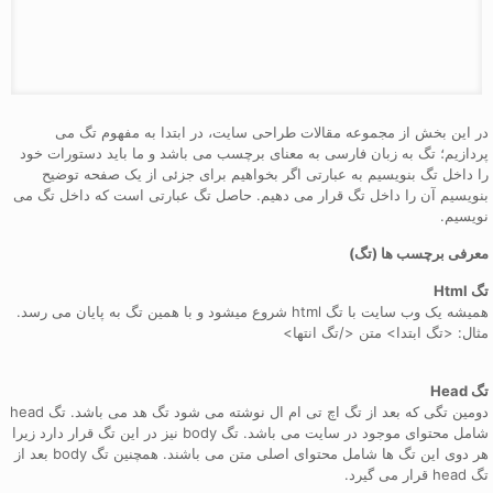
در این بخش از مجموعه مقالات طراحی سایت، در ابتدا به مفهوم تگ می
پردازیم؛ تگ به زبان فارسی به معنای برچسب می باشد و ما باید دستورات خود
را داخل تگ بنویسیم به عبارتی اگر بخواهیم برای جزئی از یک صفحه توضیح
بنویسیم آن را داخل تگ قرار می دهیم. حاصل تگ عبارتی است که داخل تگ می
نویسیم.
معرفی برچسب ها (تگ)
تگ Html
همیشه یک وب سایت با تگ html شروع میشود و با همین تگ به پایان می رسد.
مثال: <تگ ابتدا> متن </تگ انتها>
تگ Head
دومین تگی که بعد از تگ اچ تی ام ال نوشته می شود تگ هد می باشد. تگ head
شامل محتوای موجود در سایت می باشد. تگ body نیز در این تگ قرار دارد زیرا
هر دوی این تگ ها شامل محتوای اصلی متن می باشند. همچنین تگ body بعد از
تگ head قرار می گیرد.