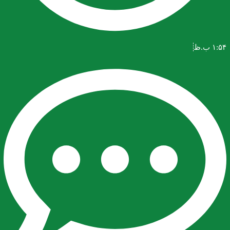
۱:۵۴ ب.ظ