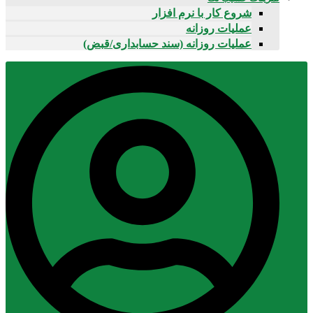
شروع کار با نرم افزار
عملیات روزانه
عملیات روزانه (سند حسابداری/قبض)