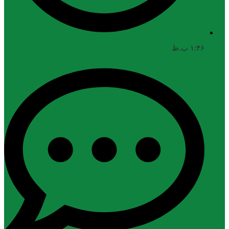
۱:۴۶ ب.ظ