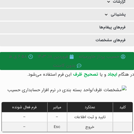
گزارشات
پشتیبانی
فرم‌های پیغام‌ها
فرم‌های مشخصات
حسیب پرداز خاورمیانه
فروردین ۱۸, ۱۴۰۳
۶:۵۸ ق.ظ
بدون کامنت
در هنگام
ایجاد
و یا
تصحیح ظرف
این فرم استفاده می‌شود.
کلید
عملکرد
میانبر
فرم فعال شونده
تایید و ثبت اطلاعات
–
–
خروج
Esc
–