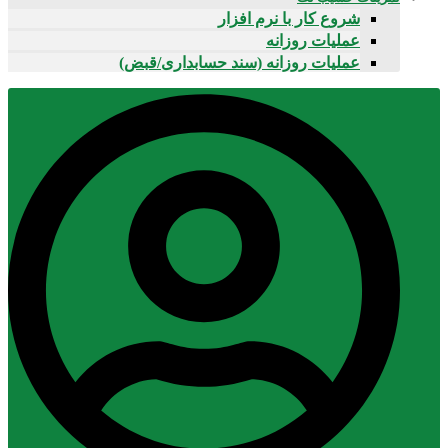
شروع کار با نرم افزار
عملیات روزانه
عملیات روزانه (سند حسابداری/قبض)