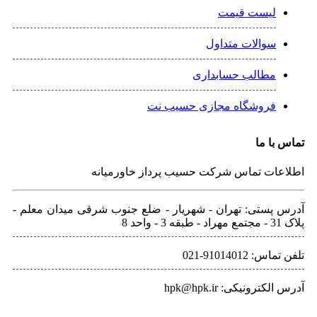
لیست قیمت
سوالات متداول
مطالب حسابداری
فروشگاه مجازی حسیب نت
تماس با ما
اطلاعات تماس شرکت حسیب پرداز خاورمیانه
آدرس پستی: تهران - شهريار - ضلع جنوب شرقی میدان معلم -
پلاک 31 - مجتمع مهراد - طبقه 3 - واحد 8
تلفن‌ تماس: 91014012-021
آدرس الکترونیکی: hpk@hpk.ir