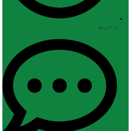
۲:۰۸ ب.ظ