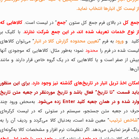
از لیست کل انبارها انتخاب نماید.
مع کل
در بالای فرم جمع کل ستون “
جمع
” در لیست است.
کالاهایی که
ز نوع خدمات تعریف شده اند، در این جمع شرکت ندارند
. با کلیک بر
لید
و
ورود
به فرم “
تعیین محدوده گزارش کالا در انبار
” می‌توان کالاهای
یست شده در فرم را
محدود
نمود؛ به‌طور مثال: کالاهایی که موجودی آنها
بیش از صفر است و یا کالاهایی که در یک گروه خاص قرار دارند و مانند
آن‌ها.
امکان اخذ تریل انبار در تاریخ‌های گذشته نیز وجود دارد.
برای این منظور
باید قسمت “تا تاریخ” فعال باشد و تاریخ موردنظر در جعبه متن تاریخ
ارد شده و در همان جعبه کلید Enter زده می‌شود
. به‌محض ورود چند
حرف در جعبه متن جستجو، سیستم در ستونی که در لیست کرکره‌ای
شاخص ترتیب
” معین شده است، به‌دنبال کالا می‌گردد و ردیف آن را به
رنگ قرمز نمایش می‌دهد. اگر تنظیمات نرم افزار و مشخصات کالا به‌گونه‌ای
اشد که کالا بتواند از
دو واحد
استفاده کند و
واحد دوم با واحد اول رابطه