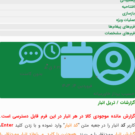
پشتیبانی
افتتاحیه
بازسازی
عملیات ویژه
فرم‌های پیغام‌ها
فرم‌های مشخصات
۶:۲۱ ق.ظ
بدون کامنت
فروردین ۱۴, ۱۴۰۳
حسیب پرداز خاورمیانه
گزارشات / تریل انبار
گزارش مانده موجودی کالا در هر انبار در این فرم قابل دسترسی است
.
اربر
کد
انبار را در جعبه متن “
کد انبار
” وارد نموده و با زدن کلید
Enter
،
زارش انبار
موردنظر را می‌بیند.
همچنین با کلید
می‌تواند انبار موردنظر را