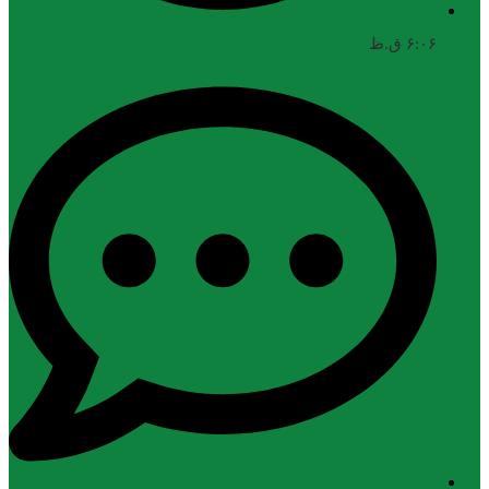
۶:۰۶ ق.ظ