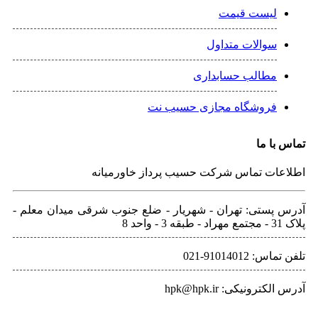
یست قیمت
والات متداول
طالب حسابداری
روشگاه مجازی حسیب نت
 ما
ت تماس شرکت حسیب پرداز خاورمیانه
ستی: تهران - شهريار - ضلع جنوب شرقی میدان معلم -
9101401-021
ونیکی: hpk@hpk.ir