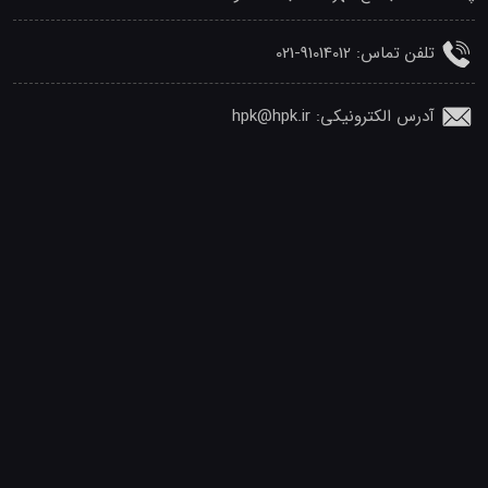
تلفن‌ تماس: 91014012-021
آدرس الکترونیکی: hpk@hpk.ir