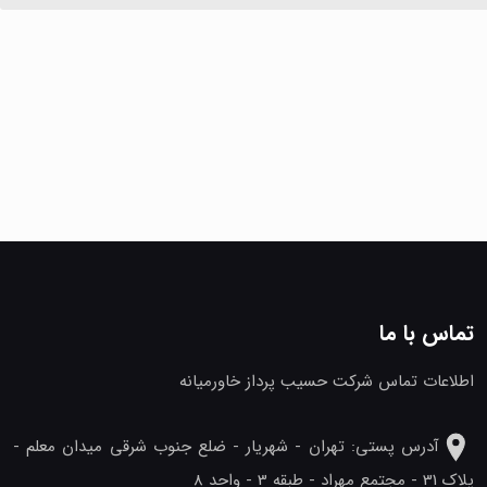
تماس با ما
اطلاعات تماس شرکت حسیب پرداز خاورمیانه
آدرس پستی: تهران - شهريار - ضلع جنوب شرقی میدان معلم -
پلاک 31 - مجتمع مهراد - طبقه 3 - واحد 8