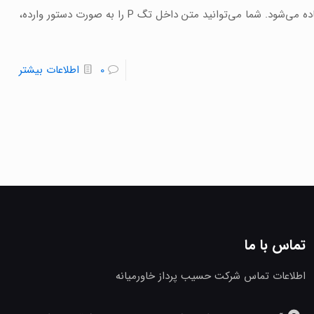
تگ <P> تگ P برای ایجاد یک پاراگراف در طراحی سایت استفاده می‌شود. شما می‌توانید متن داخل تگ P را به صورت دستور وارده،
0
اطلاعات بیشتر
تماس با ما
اطلاعات تماس شرکت حسیب پرداز خاورمیانه