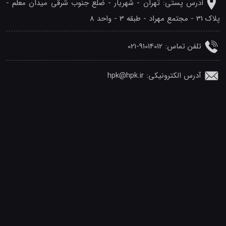
آدرس پستی: تهران - شهريار - ضلع جنوب شرقی میدان معلم -
پلاک 31 - مجتمع مهراد - طبقه 3 - واحد 8
تلفن‌ تماس: 91014012-021
آدرس الکترونیکی: hpk@hpk.ir