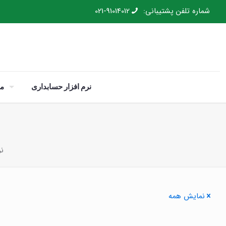
شماره تلفن پشتیبانی:
021-91014012
نرم افزار حسابداری
م
نر
نمایش همه