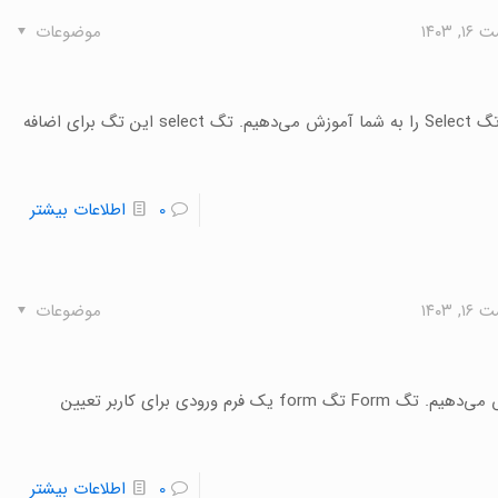
 ۱۴۰۳
موضوعات
در این بخش از آموزش HTML تگ Optgroup، تگ Option و تگ Select را به شما آموزش می‌دهیم. تگ select این تگ برای اضافه
0
اطلاعات بیشتر
 ۱۴۰۳
موضوعات
در این بخش از آموزش Html تگ Form و تگ Input را آموزش می‌دهیم. تگ Form تگ form یک فرم ورودی برای کاربر تعیین
0
اطلاعات بیشتر