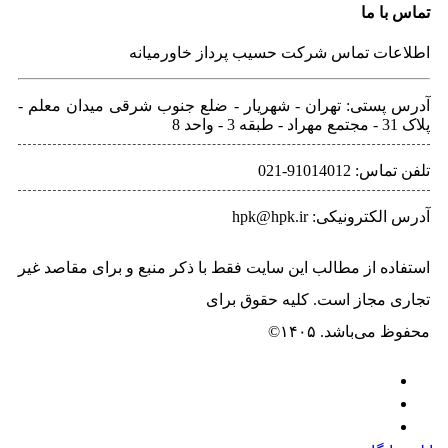
 ما
ت تماس شرکت حسیب پرداز خاورمیانه
ستی: تهران - شهريار - ضلع جنوب شرقی میدان معلم -
9101401-021
ونیکی: hpk@hpk.ir
ه از مطالب این سایت فقط با ذکر منبع و برای مقاصد غیر
مجاز است. کلیه حقوق برای
حسیب پرداز خاورمیانه
‌باشد. ۱۴۰۵©