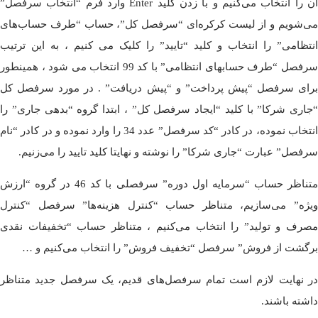
آن را انتخاب می‌کنیم و با زدن کلید Enter وارد فرم “انتخاب سرفصل”
می‌شویم و از لیست کرکره‌ای “سرفصل کل”، حساب “طرف حساب‌های
انتظامی” را انتخاب و کلید “تایید” را کلیک می کنیم ، به این ترتیب
سرفصل “طرف حسابهای انتظامی” با کد 99 انتخاب می شود ، همینطور
برای سرفصل “پیش پرداخت” و “پیش دریافت” . در مورد سرفصل کل
“جاری شرکا” با کلید “ایجاد سرفصل کل” ، ابتدا گروه “بدهی جاری” را
انتخاب نموده، در کادر “کد سرفصل” عدد 34 را وارد نموده و در کادر “نام
سرفصل” عبارت “جاری شرکا” را نوشته و نهایتا کلید تایید را می‌زنیم.
متناظر حساب “سرمایه اول دوره” سرفصلی با کد 46 در گروه “ارزش
ویژه” می‌سازیم، متناظر حساب “کنترل هزینه‌ها” سرفصل “کنترل
مصرف و تولید” را انتخاب می‌کنیم ، متناظر حساب “تخفیفات نقدی
برگشت از فروش” سرفصل “تخفیف فروش” را انتخاب می‌کنیم و …
در نهایت لازم است تمام سرفصل‌های قدیم، یک سرفصل جدید متناظر
داشته باشند.