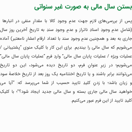
بستن سال مالی به صورت غیر سنواتی
پس از بررسی‌های لازم جهت عدمِ وجودِ کالا با مقدارِ منفی در انبارها
(شاملِ عدمِ وجودِ اسنادِ ناتراز و عدمِ وجودِ سندِ به تاریخِ آخرین روزِ سال
جاری به بعد و همچنین عدمِ وجودِ سند با تعداد ارقامِ اعشارِ نامعتبر) آماده
می‌شویم که سال مالی را ببندیم. برای این کار با کلیکِ منوی “پشتیبانی /
عملیات ویژه / عملیات پایان سال مالی” واردِ فرمِ “عملیات پایان سال مالی”
می‌شویم؛ در زیرِ عنوانِ فرم، دو تاریخ دیده می‌شود، این دو تاریخ
می‌توانند برابر باشند و یا تاریخ اختتامیه یک روز بعد از تاریخِ خلاصۀ سود
و زیان باشد؛ با زدنِ کلیدِ تایید حسیب از شما می‌پرسد که: “آیا می
خواهید سال مالی جاری بسته و سال مالی جدید ایجاد شود؟”؛ با کلیکِ
کلیدِ تایید از این فرم عبور می‌کنیم.