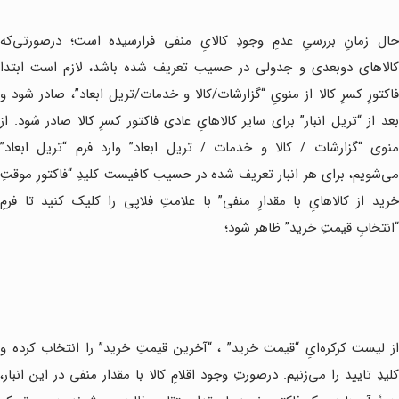
حال زمانِ بررسیِ عدمِ وجودِ کالایِ منفی فرارسیده است؛ درصورتی‌که
کالا‌های دوبعدی و جدولی در حسیب تعریف شده باشد، لازم است ابتدا
فاکتورِ کسرِ کالا از منویِ “گزارشات/کالا و خدمات/تریل ابعاد”، صادر شود و
بعد از “تریل انبار” برای سایر کالاهایِ عادی فاکتور کسرِ کالا صادر شود. از
منوی “گزارشات / کالا و خدمات / تریل ابعاد” وارد فرم “تریل ابعاد”
می‌شویم، برای هر انبار تعریف شده در حسیب کافیست کلیدِ “فاکتورِ موقتِ
خرید از کالاهایِ با مقدارِ منفی” با علامتِ فلاپی را کلیک کنید تا فرمِ
“انتخابِ قیمتِ خرید” ظاهر شود؛
از لیست کرکره‌ایِ “قیمت خرید” ، “آخرین قیمتِ خرید” را انتخاب کرده و
کلیدِ تایید را می‌زنیم. درصورتِ وجود اقلامِ کالا با مقدار منفی در این انبار،