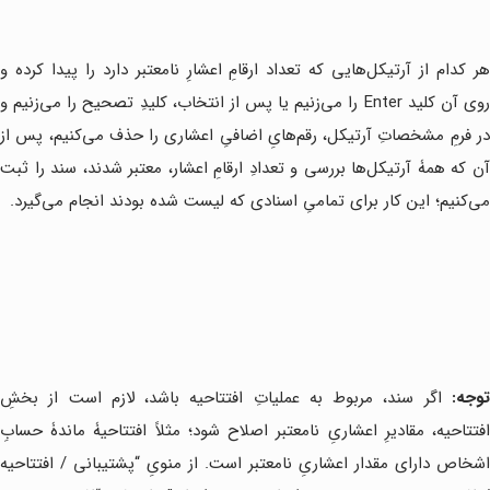
هر کدام از آرتیکل‌هایی که تعداد ارقامِ اعشارِ نامعتبر دارد را پیدا کرده و
روی آن کلید Enter را می‌زنیم یا پس از انتخاب، کلیدِ تصحیح را می‌زنیم و
در فرمِ مشخصاتِ آرتیکل، رقم‌هایِ اضافیِ اعشاری را حذف می‌کنیم، پس از
آن که همۀ آرتیکل‌ها بررسی و تعدادِ ارقامِ اعشار، معتبر شدند، سند را ثبت
می‌کنیم؛ این کار برای تمامیِ اسنادی که لیست شده بودند انجام می‌گیرد.
توجه:
اگر سند، مربوط به عملیاتِ افتتاحیه باشد، لازم است از بخشِ
افتتاحیه، مقادیرِ اعشاریِ نامعتبر اصلاح شود؛ مثلاً افتتاحیۀ ماندۀ حسابِ
اشخاص دارای مقدار اعشاریِ نامعتبر است. از منویِ “پشتیبانی / افتتاحیه