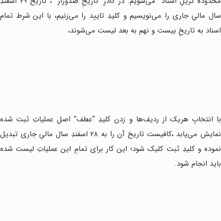
محدودۀ تریلِ اسناد” می‌شویم. در کادرِ “تاریخِ صدوراز” ، تاریخ ۲۹ اسفندِ
سال مالیِ جاری را می‌نویسیم و کلیدِ تایید را می‌زنیم، با این شرط تمام
اسناد به تاریخِ بیست و نهم به بعد لیست می‌شوند،
با انتخابِ هریک از ردیف‌ها و زدن کلیدِ “عطف” اصلِ عملیاتِ ثبت شده
نمایش می‌یابد ،کافیست تاریخ آن را به ۲۸ اسفندِ سال مالیِ جاری تبدیل
نموده و کلیدِ ثبت کلیک شود؛ این کار برای تمامِ این عملیاتِ لیست شده
باید انجام شود.