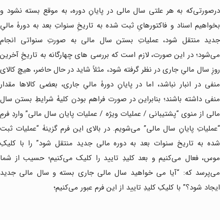
درصورتی‌که به هر علتی سال مالی در پایانِ دوره، به موقع بسته نشود و
بخواهیم اسناد و فاکتورهایِ ثبت شده به تاریخِ سنواتِ بعد به دورۀ مالیِ
جدید منتقل شود، عملیاتِ بستن سال مالی به صورتِ سنواتی انجام
می‌شود؛ در این صورت، لازم است که بررسی های چهارگانه به تاریخِ آخرین
روزِ سال مالیِ جاری در نظر گرفته شود، مثلاً شاید در حال حاضر، هیچ کالای
منفی در انبار نباشد، اما در پایانِ دورۀ مالیِ جاری، بعضی کالاها مقدار
منفی داشته باشند؛ بنابراین در صورت فراهم بودن کلیۀ شرایطِ بستن سال
مالی از منوی “پشتیبانی / عملیات ویژه / عملیات پایان سال مالی” واردِ فرمِ
“عملیاتِ پایانِ سال مالی” می‌شویم. در بالای این فرم گزینۀ “عملیات ثبت
شده به تاریخ سنوات بعد به دوره مالی جدید منتقل شود” را با کلیکِ
موس، فعال می‌کنیم و بعد کلیدِ تایید را کلیک می‌کنیم؛ حسیب از شما
می‌پرسد که: “آیا می خواهید سال مالی جاری بسته و سال مالی جدید
ایجاد شود؟” با کلیکِ کلیدِ تایید از این فرم عبور می‌کنیم؛