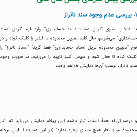
1. بررسی عدم وجود سند ناتراز
با انتخابِ منوی “تریل عملیات/سند حسابداری” وارد فرم “تریل اسناد
حسابداری” می‌شویم، حال کلیدِ تعیین محدوده یا فیلتر را کلیک کرده و در
فرمِ “تعیینِ محدودۀ تریلِ اسنادِ حسابداری” فقط گزینۀ “اسنادِ ناتراز” را
کلیک کرده تا فعال شود و سپس کلیدِ تایید را می‌زنیم، در صورتِ وجودِ
سندِ ناتراز، لیستِ آن‌ها نمایش خواهد یافت.
و درصورتی‌که همۀ اسناد، تراز باشند این پیغام نمایش می‌یابد که :”در
محدودۀ موردِ نظر هیچ سندی وجود ندارد” (در این صورت از این مرحله