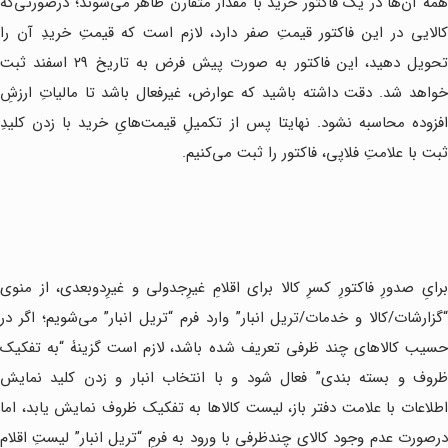
همۀ آن‌ها در یک فاکتور خرید با مقدار متقارن ظاهر می‌شوند؛ درصورتی‌که
کالایی در این فاکتور قیمتِ صفر دارد، لازم است که قیمتِ خریدِ آن را
تحویل دهید، این فاکتور به صورت پیش فرض به تاریخ ۲۹ اسفند ثبت
خواهد شد. دقت داشته باشید که عوارض، غیرفعال باشد تا مالیاتِ ارزشِ
افزوده محاسبه نشود. نهایتا پس از تکمیلِ قیمت‌هایِ خرید با زدن کلیدِ
ثبت با علامتِ فلاپی، فاکتور را ثبت می‌کنیم.
برایِ صدورِ فاکتورِ کسرِ کالا برای اقلامِ غیرِجدولی و غیرِدوبعدی، از منوی
“گزارشات/کالا و خدمات/تریل انبار” وارد فرم “تریل انبار” می‌شویم؛ اگر در
حسیب کالاهای چند ظرفی تعریف شده باشد، لازم است گزینۀ “به تفکیک
ظروف و بسته بندی” فعال شود و با انتخاب انبار و زدن کلید نمایش
اطلاعات با علامت دفتر باز، لیست کالاها به تفکیک ظروف نمایش یابد، اما
درصورت عدم وجود کالای چندظرفی با ورود به فرمِ “تریل انبار” لیستِ اقلام