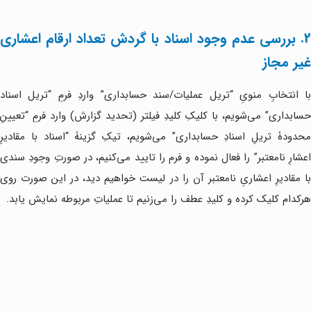
2. بررسی عدم وجود اسناد با گردش تعداد ارقام اعشاری
غیر مجاز
با انتخابِ منویِ “تریل عملیات/سند حسابداری” واردِ فرمِ “تریل اسناد
حسابداری” می‌شویم، با کلیکِ کلیدِ فیلتر (تحدید گزارش) وارد فرمِ “تعیینِ
محدودۀ تریلِ اسنادِ حسابداری” می‌شویم، تیکِ گزینۀ “اسناد با مقادیرِ
اعشارِ نامعتبر” را فعال نموده و فرم را تایید می‌کنیم، در صورتِ وجودِ سندی
با مقادیرِ اعشاریِ نامعتبر آن را در لیست خواهیم دید، در این صورت روی
هرکدام کلیک کرده و کلیدِ عطف را می‌زنیم تا عملیاتِ مربوطه نمایش یابد.