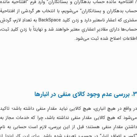
/ افتتاحیه مانده حساب بدهکاران و بستانکاران” واردِ فرمِ “افتتاحیه مانده
حساب بدهکاران و بستانکاران” می‌شویم، با انتخاب هر گردشی از افتتاحیۀ
مشتری که اعشار نامعتبر دارد و زدن کلید BackSpace به تعدادِ لازم، گردشِ
حساب‌ها دارای مقادیرِ اعشاریِ معتبر خواهند شد و نهایتاً با زدنِ کلیدِ ثبت،
اطلاعاتِ اصلاح شده ثبت می‌شود.
3. بررسی عدم وجود کالای منفی در انبارها
در واقع در هیچ انباری، هیچ کالایی نباید مقدارِ منفی داشته باشد؛ تاکید
می‌شود که هیچ کالایی مقدار منفی نداشته باشد، چرا که خدمات مجاز به
داشتنِ مقدارِ منفی هستند؛ قبل از این بررسی، لازم است حسابی به نام
“کسر و اضافِ انبار” در حسیب تعریف شده باشد. برای این کار ابتدا از