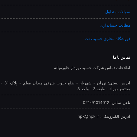
سوالات متداول
مطالب حسابداری
فروشگاه مجازی حسیب نت
تماس با ما
اطلاعات تماس شرکت حسیب پرداز خاورمیانه
آدرس پستی: تهران - شهريار - ضلع جنوب شرقی میدان معلم - پلاک 31 -
مجتمع مهراد - طبقه 3 - واحد 8
تلفن‌ تماس: 91014012-021
آدرس الکترونیکی: hpk@hpk.ir