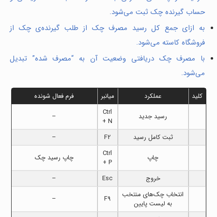
حساب گیرنده چک ثبت می‌شود.
به ازای جمع کل رسید مصرف چک از طلب گیرنده‌ی چک از
فروشگاه کاسته می‌شود.
با مصرف چک دریافتی وضعیت آن به “مصرف شده” تبدیل
می‌شود.
کلید
عملکرد
میانبر
فرم فعال شونده
Ctrl
رسید جدید
–
+ N
ثبت کامل رسید
F2
–
Ctrl
چاپ
چاپ رسید چک
+ P
خروج
Esc
–
انتخاب چک‌های منتخب
–
F9
به لیست پایین