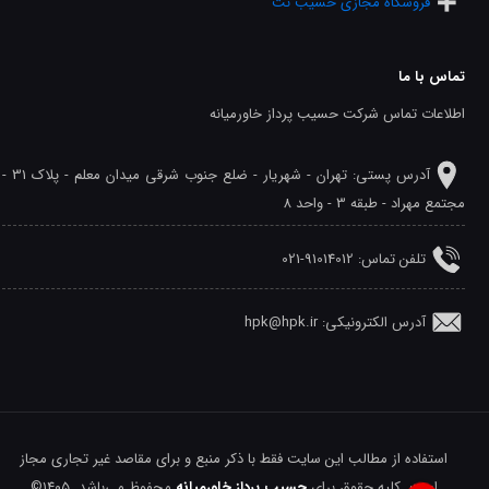
فروشگاه مجازی حسیب نت
تماس با ما
اطلاعات تماس شرکت حسیب پرداز خاورمیانه
آدرس پستی: تهران - شهريار - ضلع جنوب شرقی میدان معلم - پلاک 31 -
مجتمع مهراد - طبقه 3 - واحد 8
تلفن‌ تماس: 91014012-021
آدرس الکترونیکی: hpk@hpk.ir
استفاده از مطالب این سایت فقط با ذکر منبع و برای مقاصد غیر تجاری مجاز
است. کلیه حقوق برای
حسیب پرداز خاورمیانه
محفوظ می‌باشد. ۱۴۰۵©