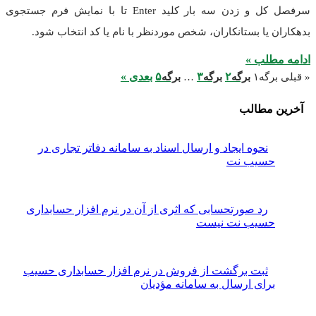
سرفصل کل و زدن سه بار کلید Enter تا با نمایش فرم جستجوی
بدهکاران یا بستانکاران، شخص موردنظر با نام یا کد انتخاب شود.
ادامه مطلب »
۲
۳
۵
بعدی »
« قبلی
برگه
۱
برگه
برگه
…
برگه
آخرین مطالب
نحوه ایجاد و ارسال اسناد به سامانه دفاتر تجاری در
حسیب نت
رد صورتحسابی که اثری از آن در نرم افزار حسابداری
حسیب نت نیست
ثبت برگشت از فروش در نرم افزار حسابداری حسیب
برای ارسال به سامانه مؤدیان