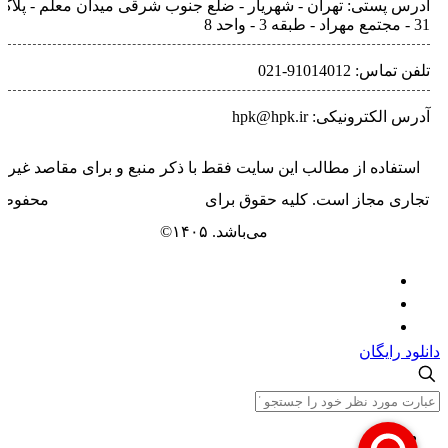
آدرس پستی: تهران - شهريار - ضلع جنوب شرقی میدان معلم - پلاک
31 - مجتمع مهراد - طبقه 3 - واحد 8
تلفن‌ تماس: 91014012-021
آدرس الکترونیکی: hpk@hpk.ir
استفاده از مطالب این سایت فقط با ذکر منبع و برای مقاصد غیر
تجاری مجاز است. کلیه حقوق برای
حسیب پرداز خاورمیانه
محفوظ
می‌باشد. ۱۴۰۵©
دانلود رایگان