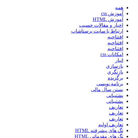
همه
آموزش css
آموزش HTML
اخبار و مقالات حسیب
ارتباط با سایت پرستاشاپ
افتتاحیه
افتتاحیه
افتتاحیه
امکانات css
انبار
بازسازی
بازنگری
برگزیده
برنامه نویسی
بستن سال مالی
پشتیبانی
پشتیبانی
تعاریف
تعاریف
تعاریف
تعاریف اولیه
تگ های پیشرفته HTML
تگ های مقدماتی HTML