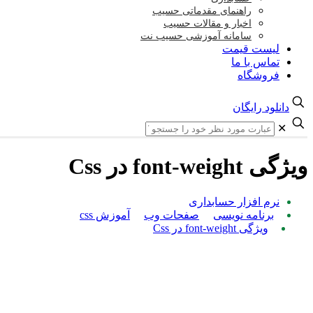
راهنمای مقدماتی حسیب
اخبار و مقالات حسیب
سامانه آموزشی حسیب نت
لیست قیمت
تماس با ما
فروشگاه
دانلود رایگان
✕
ویژگی font-weight در Css
نرم افزار حسابداری
برنامه نویسی
صفحات وب
آموزش css
ویژگی font-weight در Css